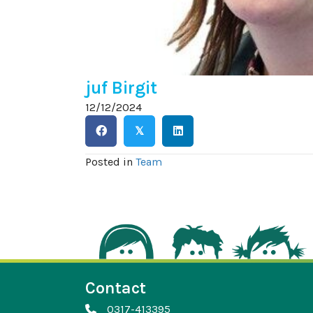
juf Birgit
12/12/2024
𝕏
Posted in
Team
Contact
0317-413395