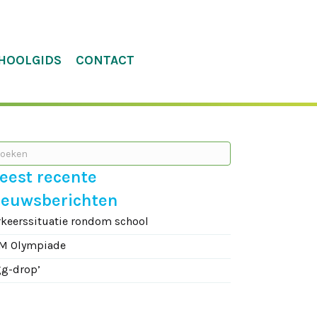
HOOLGIDS
CONTACT
eest recente
ieuwsberichten
rkeerssituatie rondom school
M Olympiade
gg-drop’