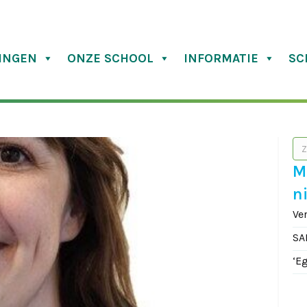
INGEN
ONZE SCHOOL
INFORMATIE
SC
M
n
Ve
SA
‘E